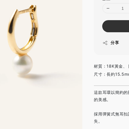
分享
材質：18K黃金、
尺寸：長約15.5m
這款耳環以簡約的
的美感。
採用彈簧式無耳扣
失。