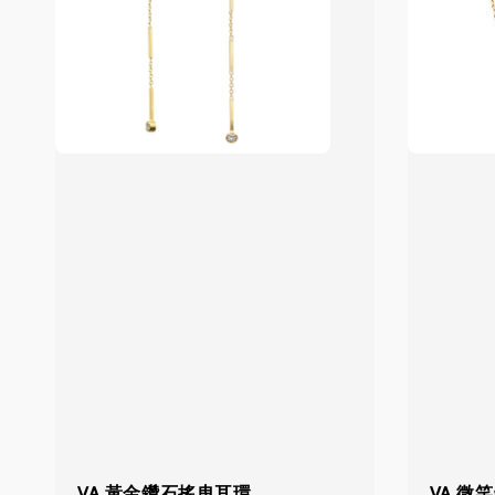
VA 黃金鑽石搖曳耳環
VA 微笑