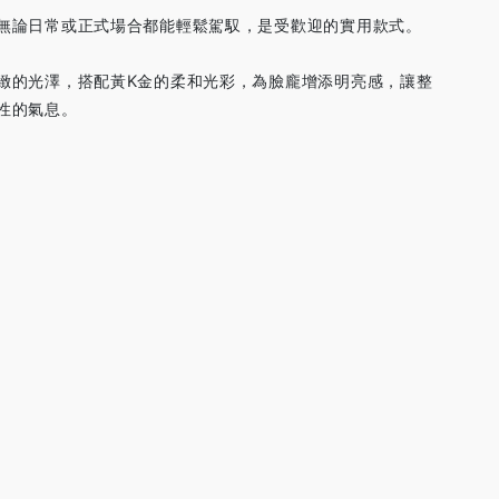
無論日常或正式場合都能輕鬆駕馭，是受歡迎的實用款式。
緻的光澤，搭配黃K金的柔和光彩，為臉龐增添明亮感，讓整
性的氣息。