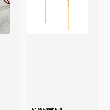
VA 鋯石夾式耳環