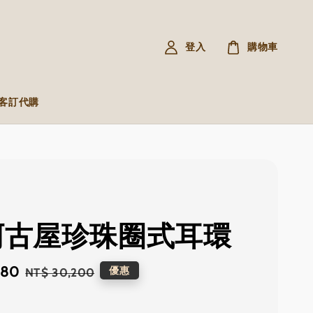
登入
購物車
R 客訂代購
 阿古屋珍珠圈式耳環
380
Regular
優惠
NT$ 30,200
price