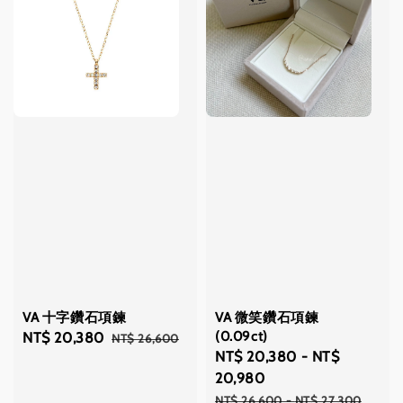
VA 十字鑽石項鍊
VA 微笑鑽石項鍊
(0.09ct)
Sale
NT$ 20,380
Regular
NT$ 26,600
Sale
NT$ 20,380
-
NT$
price
price
price
20,980
Regular
NT$ 26,600
-
NT$ 27,300