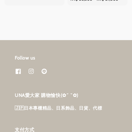
price
Follow us
UNA愛大家 購物愉快‎(✿˘ ˘✿)
🇯🇵日本專櫃精品、日系飾品、日貨、代標
支付方式