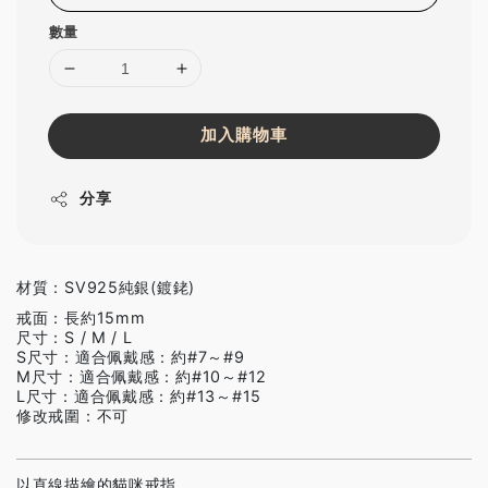
數量
加入購物車
分享
材質：SV925純銀(鍍銠)
戒面：長約15mm
尺寸：S / M / L
S尺寸：適合佩戴感：約#7～#9
M尺寸：適合佩戴感：約#10～#12
L尺寸：適合佩戴感：約#13～#15
修改戒圍：不可
以直線描繪的貓咪戒指。