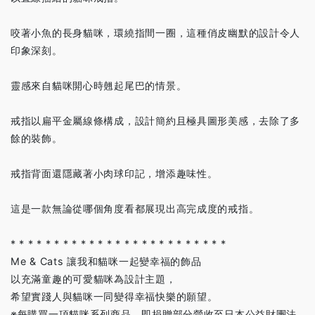
咬著小魚的長身貓咪，環繞指間一圈，這種俏皮幽默的設計令人
印象深刻。
靈感來自貓咪開心時翹起尾巴的情景。
戒指以扁平金屬線條構成，設計簡約且極具圖形美感，去除了多
餘的裝飾。
戒指背面還隱藏著小肉球印記，增添趣味性。
這是一款無論從哪個角度看都展現出高完成度的戒指。
* * * * * * * * * * * * * * * * * * * * * * * * *
Me & Cats 讓我和貓咪一起變幸福的飾品
以充滿童趣的可愛貓咪為設計主題，
希望實踐人與貓咪一同變得幸福快樂的願望。
※每購買一項貓咪系列商品，即捐贈部分營收至日本公益財團法