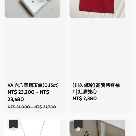
VA 六爪單鑽項鍊(0.15ct)
[川久保玲] 高質感短袖
T│紅底雙心
Sale
NT$ 23,200
-
NT$
Regular
NT$ 2,380
price
23,680
price
Regular
NT$ 31,000
-
NT$ 31,700
price
優惠
優惠