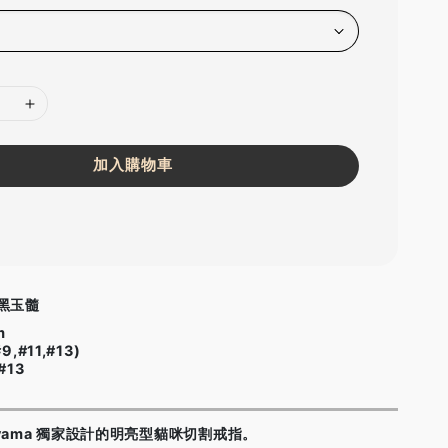
加入購物車
黑玉髓
m
,#11,#13)
#13
 aoyama 獨家設計的明亮型貓咪切割戒指。