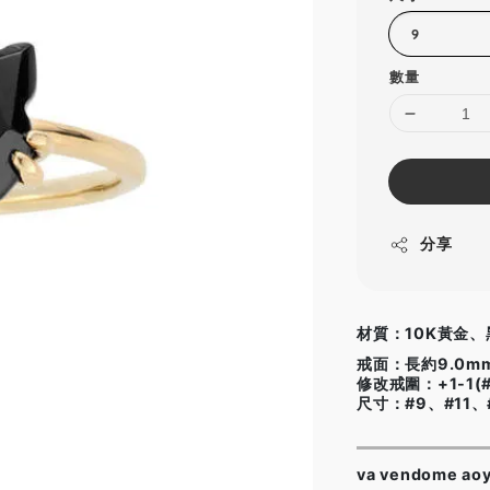
數量
分享
材質：10K黃金、
戒面：長約9.0m
修改戒圍：+1-1(#9
尺寸：#9、#11、
va vendome