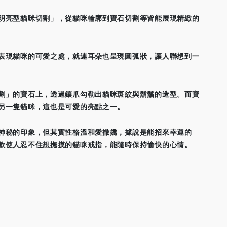
明亮型貓咪切割」，從貓咪輪廓到寶石切割等皆能展現精緻的
表現貓咪的可愛之處，就連耳朵也呈現圓弧狀，讓人聯想到一
割」的寶石上，透過鑲爪勾勒出貓咪斑紋與鬍鬚的造型。而寶
另一隻貓咪，這也是可愛的亮點之一。
神秘的印象，但其實性格溫和愛撒嬌，據說是能招來幸運的
款使人忍不住想撫摸的貓咪戒指，能隨時保持愉快的心情。