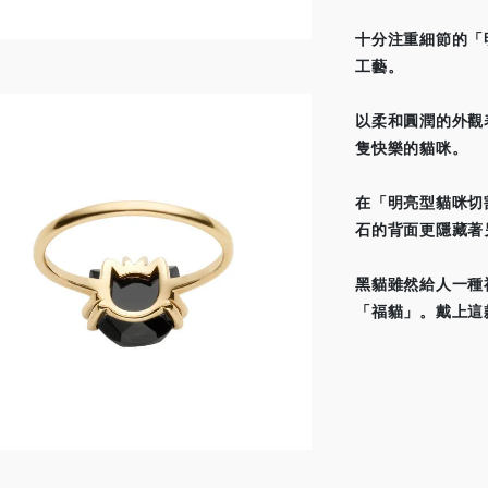
十分注重細節的「
工藝。
以柔和圓潤的外觀
隻快樂的貓咪。
在「明亮型貓咪切
石的背面更隱藏著
黑貓雖然給人一種
「福貓」。戴上這