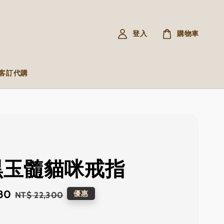
登入
購物車
R 客訂代購
 黑玉髓貓咪戒指
80
Regular
優惠
NT$ 22,300
price