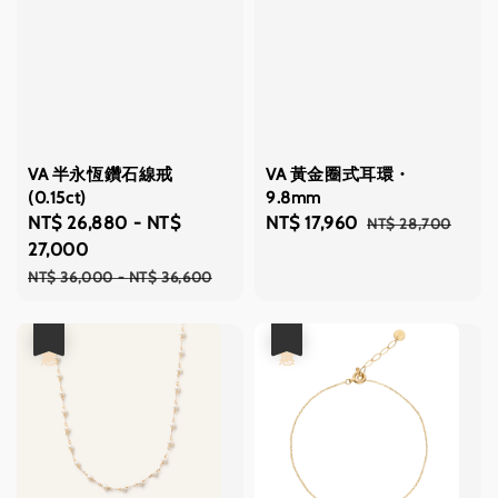
VA 半永恆鑽石線戒
VA 黃金圈式耳環・
(0.15ct)
9.8mm
Sale
NT$ 26,880
-
NT$
Sale
NT$ 17,960
Regular
NT$ 28,700
price
27,000
price
price
Regular
NT$ 36,000
-
NT$ 36,600
price
優惠
優惠