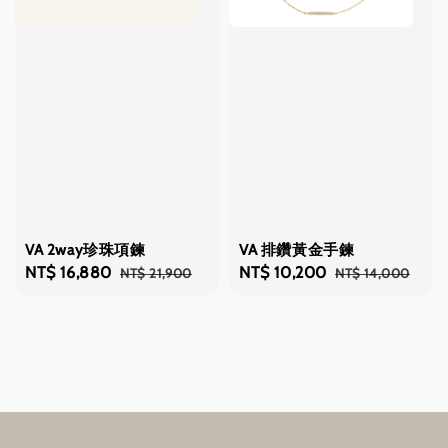
VA 2way珍珠項鍊
VA 排鑽黃金手鍊
Sale
NT$ 16,880
Regular
Sale
NT$ 10,200
Regular
NT$ 21,900
NT$ 14,000
price
price
price
price