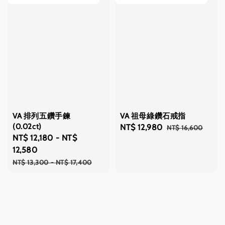
VA 排列五鑽手鍊
VA 祖母綠鑽石戒指
(0.02ct)
Sale
NT$ 12,980
Regular
NT$ 16,600
Sale
NT$ 12,180
-
NT$
price
price
price
12,580
Regular
NT$ 13,300
-
NT$ 17,400
price