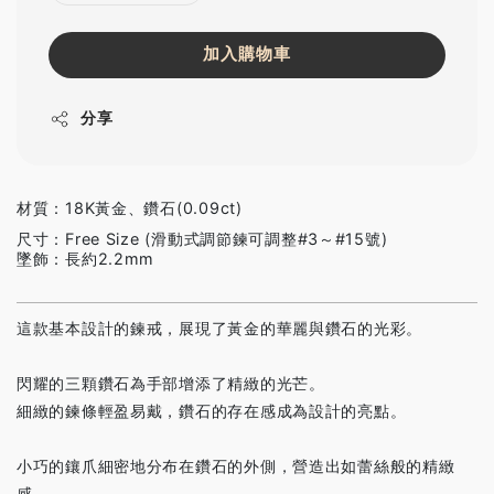
加入購物車
分享
材質：18K黃金、鑽石(0.09ct)
尺寸：Free Size (滑動式調節鍊可調整#3～#15號)
墜飾：長約2.2mm
這款基本設計的鍊戒，展現了黃金的華麗與鑽石的光彩。
閃耀的三顆鑽石為手部增添了精緻的光芒。
細緻的鍊條輕盈易戴，鑽石的存在感成為設計的亮點。
小巧的鑲爪細密地分布在鑽石的外側，營造出如蕾絲般的精緻
感。