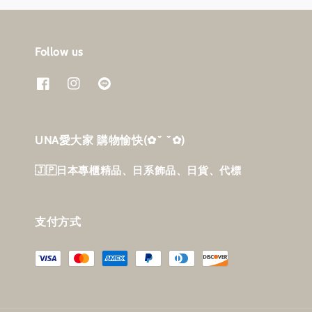
Follow us
UNA愛大家 購物愉快‎(✿˘ ˘✿)
🇯🇵日本專櫃精品、日系飾品、日貨、代標
支付方式