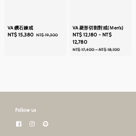
VA 鑽石鍊戒
VA 菱形切割對戒(Ｍen’s)
Sale
NT$ 15,380
Regular
Sale
NT$ 12,180
-
NT$
NT$ 19,300
price
price
price
12,780
Regular
NT$ 17,400
-
NT$ 18,100
price
Follow us