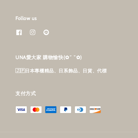
Follow us
UNA愛大家 購物愉快‎(✿˘ ˘✿)
🇯🇵日本專櫃精品、日系飾品、日貨、代標
支付方式