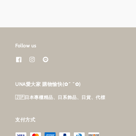
Follow us
UNA愛大家 購物愉快‎(✿˘ ˘✿)
🇯🇵日本專櫃精品、日系飾品、日貨、代標
支付方式