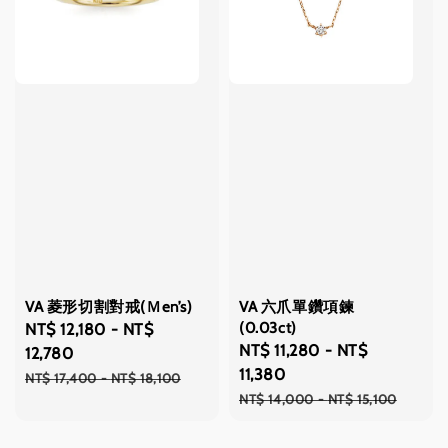
VA 菱形切割對戒(Ｍen’s)
VA 六爪單鑽項鍊
(0.03ct)
Sale
NT$ 12,180
-
NT$
Sale
NT$ 11,280
-
NT$
price
12,780
price
11,380
Regular
NT$ 17,400
-
NT$ 18,100
Regular
NT$ 14,000
-
NT$ 15,100
price
price