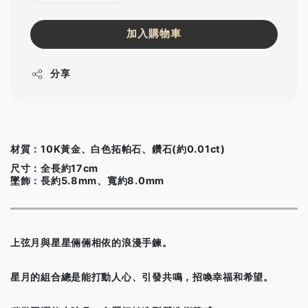
加入購物車
分享
材質：10K黃金、白色拓帕石、鑽石(約0.01ct)
尺寸：全長約17cm
墜飾：長約5.8mm、寬約8.0mm
上弦月與星星倆倆相依的浪漫手鍊。
星月的組合總是能打動人心、引發共鳴，招喚幸福和希望。