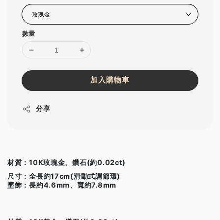
數量
加入購物車
分享
材質：10K玫瑰金、鑽石(約0.02ct)
尺寸：全長約17cm(滑動式調節環)
墜飾：長約4.6mm、寬約7.8mm