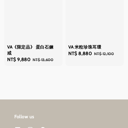
VA《限定品》 蛋白石鍊
VA 米粒珍珠耳環
戒
Sale
NT$ 8,880
Regular
NT$ 12,100
Sale
NT$ 9,880
Regular
NT$ 13,600
price
price
price
price
Follow us