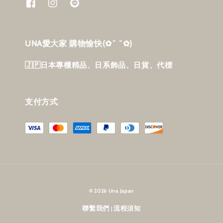
UNA愛大家 購物愉快‎(✿˘ ˘✿)
🇯🇵日本專櫃精品、日系飾品、日貨、代標
支付方式
© 2026 Una Japan
聯繫我們
流程須知
|