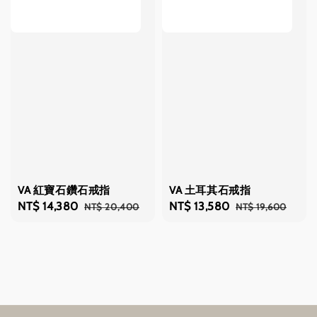
VA 紅寶石鑽石戒指
VA 土耳其石戒指
Sale
NT$ 14,380
Regular
Sale
NT$ 13,580
Regular
NT$ 20,400
NT$ 19,600
price
price
price
price