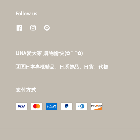
Follow us
UNA愛大家 購物愉快‎(✿˘ ˘✿)
🇯🇵日本專櫃精品、日系飾品、日貨、代標
支付方式