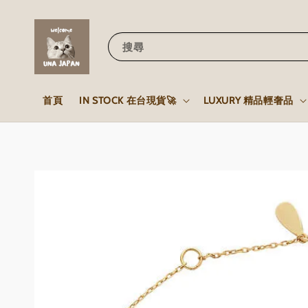
搜尋
首頁
IN STOCK 在台現貨🚀
LUXURY 精品輕奢品