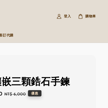
登入
購物車
R 客訂代購
 鑲嵌三顆鋯石手鍊
0
Regular
優惠
NT$ 6,000
price