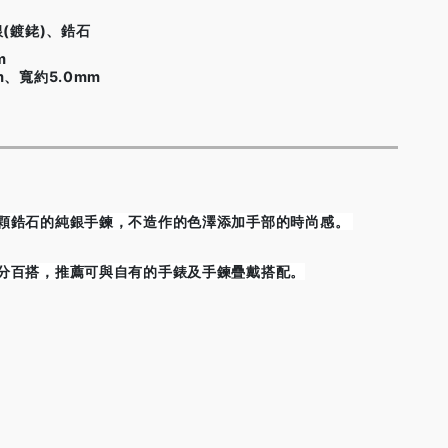
銀(鍍銠)、鋯石
m
m、寬約5.0mm
顆鋯石的純銀手鍊，不造作的色澤添加手部的時尚感。
分百搭，推薦可與自有的手錶及手鍊疊戴搭配。