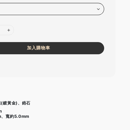
加入購物車
銀(鍍黃金)、鋯石
m
m、寬約5.0mm