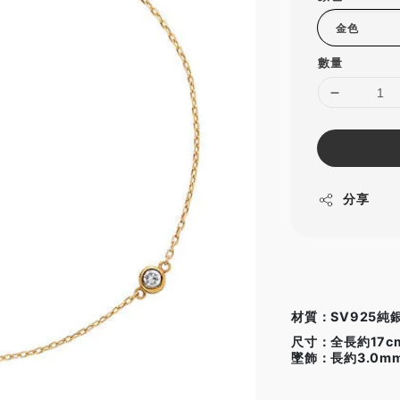
數量
分享
材質：SV925純
尺寸：全長約17c
墜飾：長約3.0m