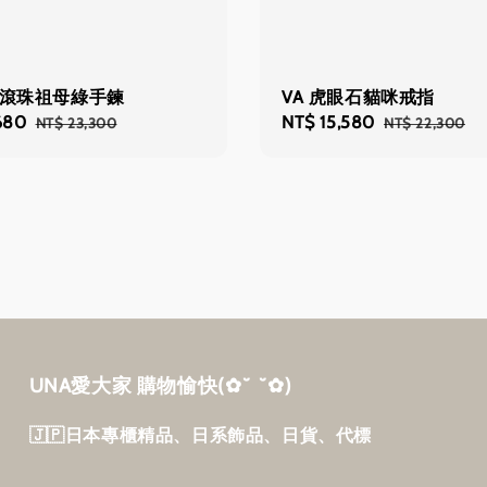
金滾珠祖母綠手鍊
VA 虎眼石貓咪戒指
680
Regular
Sale
NT$ 15,580
Regular
NT$ 23,300
NT$ 22,300
price
price
price
UNA愛大家 購物愉快‎(✿˘ ˘✿)
🇯🇵日本專櫃精品、日系飾品、日貨、代標