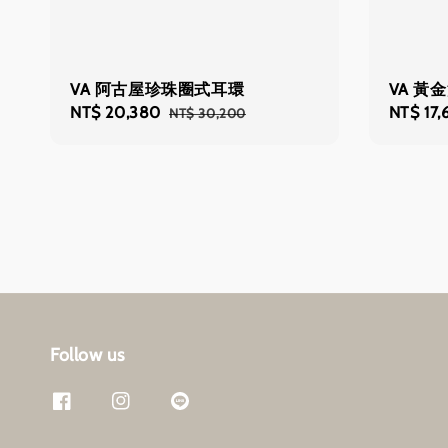
VA 阿古屋珍珠圈式耳環
VA 黃
Sale
NT$ 20,380
Regular
Sale
NT$ 17,
NT$ 30,200
price
price
price
Follow us