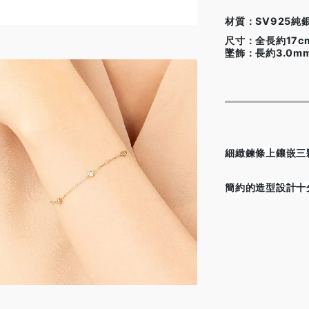
材質：SV925純
尺寸：全長約17c
墜飾：長約3.0m
細緻鍊條上鑲嵌三
簡約的造型設計十