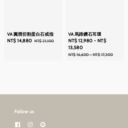
VA 圓潤切割蛋白石戒指
VA 馬蹄鑽石耳環
Sale
NT$ 14,880
Regular
Sale
NT$ 12,980
-
NT$
NT$ 21,100
price
price
price
13,580
Regular
NT$ 16,600
-
NT$ 17,300
price
Follow us