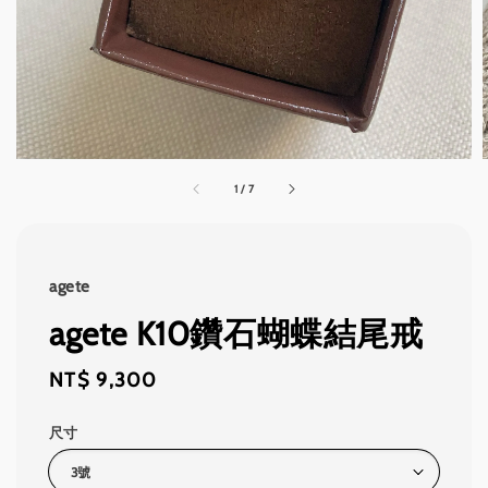
1
/
7
agete
agete K10鑽石蝴蝶結尾戒
Regular
NT$ 9,300
price
尺寸