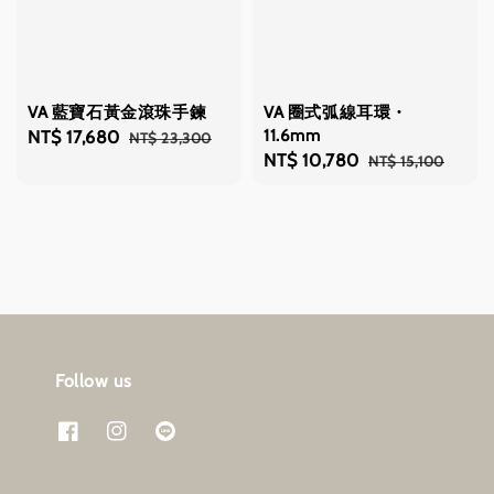
VA 藍寶石黃金滾珠手鍊
VA 圈式弧線耳環・
11.6mm
Sale
NT$ 17,680
Regular
NT$ 23,300
Sale
NT$ 10,780
Regular
NT$ 15,100
price
price
price
price
Follow us