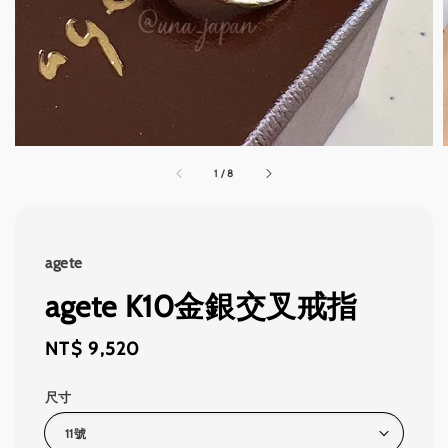
1
/
8
agete
agete K10金銀交叉戒指
Regular
NT$ 9,520
price
尺寸