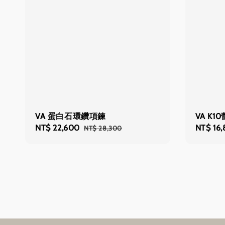
VA 蛋白石環鑽項鍊
VA K
Sale
NT$ 22,600
Regular
Regular
NT$ 16
NT$ 28,300
price
price
price