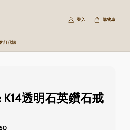
登入
購物車
R 客訂代購
te K14透明石英鑽石戒
660