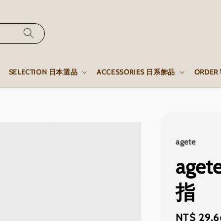
SELECTION 日本選品
ACCESSORIES 日系飾品
ORDE
agete
age
指
Regular
NT$ 29,