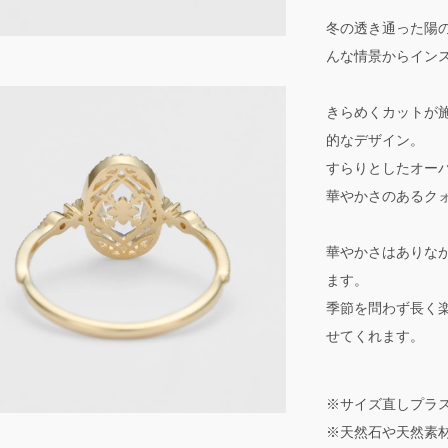
冬の透き通った陽
んな情景からイン
きらめくカットが
的なデザイン。
すらりとしたオー
華やかさのあるク
華やかさはありな
ます。
季節を問わず長く
せてくれます。
※サイズ直しプラ
※天然石や天然素