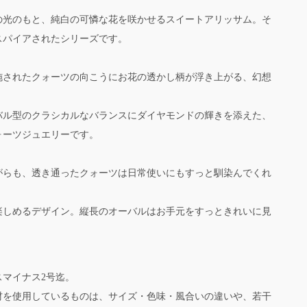
の光のもと、純白の可憐な花を咲かせるスイートアリッサム。そ
スパイアされたシリーズです。
施されたクォーツの向こうにお花の透かし柄が浮き上がる、幻想
バル型のクラシカルなバランスにダイヤモンドの輝きを添えた、
ォーツジュエリーです。
がらも、透き通ったクォーツは日常使いにもすっと馴染んでくれ
楽しめるデザイン。縦長のオーバルはお手元をすっときれいに見
スマイナス2号迄。
材を使用しているものは、サイズ・色味・風合いの違いや、若干