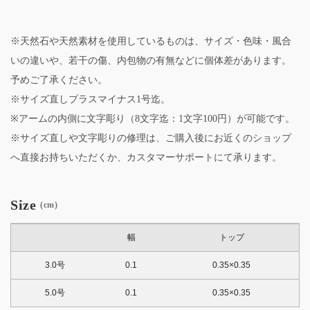
※天然石や天然素材を使用しているものは、サイズ・色味・風合
いの違いや、若干の傷、内包物の有無などに個体差があります。
予めご了承ください。
※サイズ直しプラスマイナス1号迄。
※アームの内側に文字彫り（8文字迄：1文字100円）が可能です。
※サイズ直しや文字彫りの修理は、ご購入後にお近くのショップ
へ直接お持ちいただくか、カスタマーサポートにて承ります。
Size
(cm)
幅
トップ
3.0号
0.1
0.35×0.35
5.0号
0.1
0.35×0.35