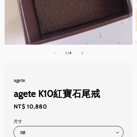
1
/
8
agete
agete K10紅寶石尾戒
Regular
NT$ 10,880
price
尺寸