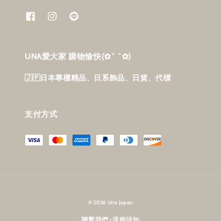
UNA愛大家 購物愉快‎(✿˘ ˘✿)
🇯🇵日本專櫃精品、日系飾品、日貨、代標
支付方式
© 2026 Una Japan
聯繫我們
流程須知
|