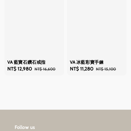
VA 藍寶石鑽石戒指
VA 冰藍彩寶手鍊
Sale
NT$ 12,980
Regular
Sale
NT$ 11,280
Regular
NT$ 16,600
NT$ 15,100
price
price
price
price
Follow us