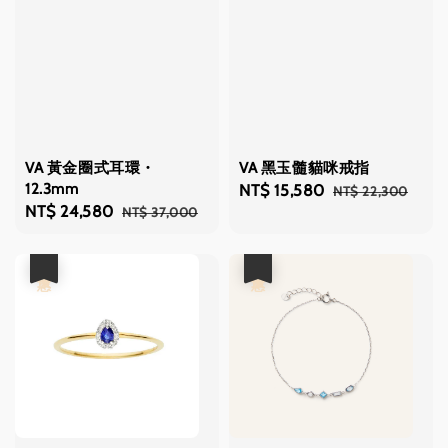
VA 黃金圈式耳環・
VA 黑玉髓貓咪戒指
12.3mm
Sale
NT$ 15,580
Regular
NT$ 22,300
Sale
NT$ 24,580
Regular
NT$ 37,000
price
price
price
price
優惠
優惠