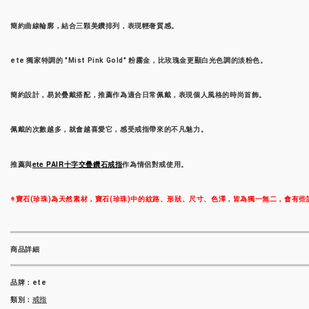
簡約曲線輪廓，結合三顆美鑽排列，表現輕奢質感。
ete 獨家特調的 "Mist Pink Gold" 粉霧金，比玫瑰金更顯白光色調的淡粉色。
簡約設計，易於疊戴搭配，推薦作為適合日常佩戴，表現個人風格的時尚首飾。
佩戴的次數越多，就會越喜愛它，感受戒指帶來的不凡魅力。
ete PAIR十字交疊鑽石戒指
推薦與
作為情侶對戒使用。
※寶石(珍珠)為天然素材，寶石(珍珠)中的紋路、形狀、尺寸、色澤，皆為獨一無二，會有
商品詳細
品牌：ete
類別：
戒指