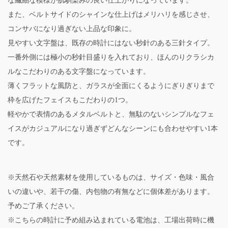
な繊細な模様が肌馴染みの良い仕上がりになっています。
また、ベルトサイドのシャインな仕上げはメリハリを感じさせ、
コンサバになり過ぎない上品な印象に。
見やすい文字盤は、既存の時計にはない秒針のある三針タイプ。
一番外側には極小の秒針目盛りを入れており、ほんのりクラシカ
ルなこだわりのある文字盤になっています。
薄くフラットな風防と、ガラスが全面にくるようにぎりぎりまで
枠を広げたフェイスもこだわりの1つ。
軽やかで表情のあるメタルベルトと、無駄のないシンプルなフェ
イスがカジュアルになり過ぎずどんなシーンにも合わせやすい1本
です。
※天然石や天然素材を使用しているものは、サイズ・色味・風合
いの違いや、若干の傷、内包物の有無などに個体差があります。
予めご了承ください。
※こちらの時計に予め組み込まれている電池は、工場出荷時に機