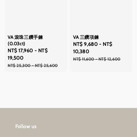
VA 滾珠三鑽手鍊
VA 三鑽項鍊
(0.03ct)
Sale
NT$ 9,680
-
NT$
Sale
NT$ 17,960
-
NT$
price
10,380
price
19,500
Regular
NT$ 11,600
-
NT$ 12,600
Regular
NT$ 25,300
-
NT$ 25,600
price
price
Follow us