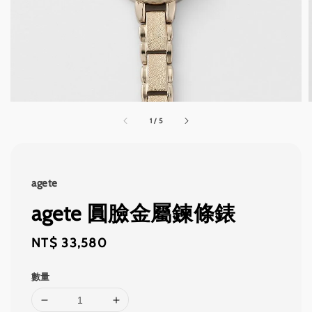
1
/
5
agete
agete 圓臉金屬鍊條錶
Regular
NT$ 33,580
price
數量