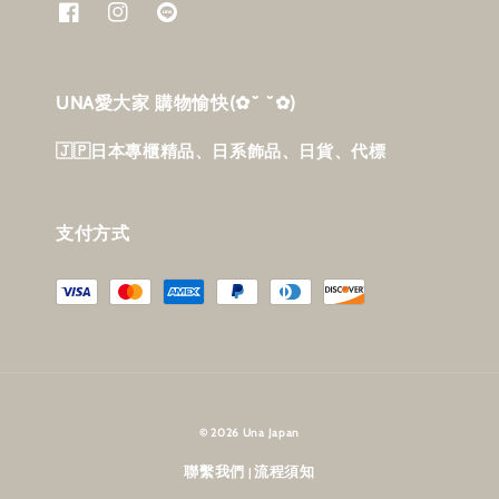
UNA愛大家 購物愉快‎(✿˘ ˘✿)
🇯🇵日本專櫃精品、日系飾品、日貨、代標
支付方式
© 2026 Una Japan
聯繫我們
流程須知
|