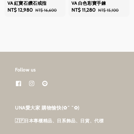
VA 紅寶石鑽石戒指
VA 白色彩寶手鍊
Sale
NT$ 12,980
Regular
Sale
NT$ 11,280
Regular
NT$ 16,600
NT$ 15,100
price
price
price
price
Follow us
UNA愛大家 購物愉快‎(✿˘ ˘✿)
🇯🇵日本專櫃精品、日系飾品、日貨、代標