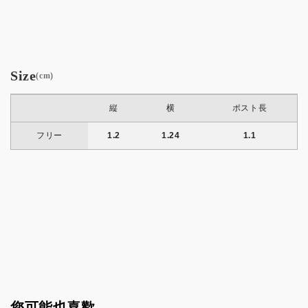
Size
(cm)
縦
横
ポスト長
フリー
1.2
1.24
1.1
您可能也喜歡