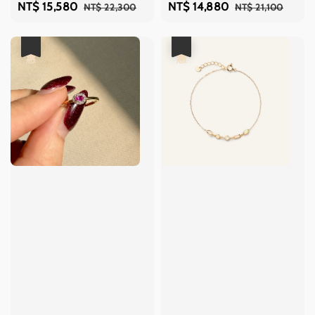
Sale
NT$ 15,580
Regular
Sale
NT$ 14,880
Regular
NT$ 22,300
NT$ 21,100
price
price
price
price
優惠
優惠