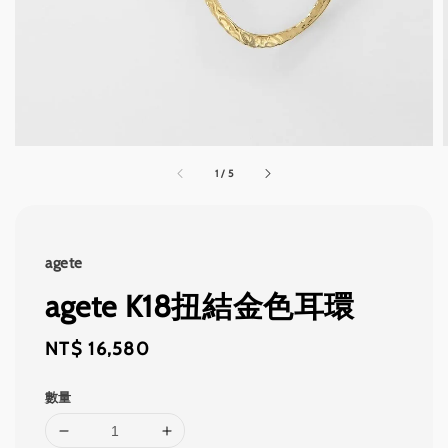
1
/
5
agete
agete K18扭結金色耳環
Regular
NT$ 16,580
price
數量