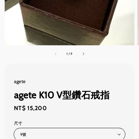
1
/
9
agete
agete K10 V型鑽石戒指
Regular
NT$ 15,200
price
尺寸