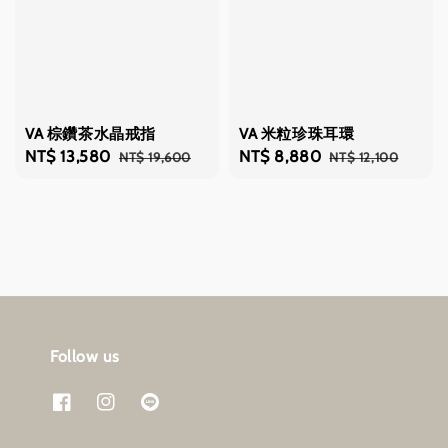
VA 棕鑽茶水晶戒指
VA 米粒珍珠耳環
Sale
NT$ 13,580
Regular
Sale
NT$ 8,880
Regular
NT$ 19,600
NT$ 12,100
price
price
price
price
Follow us