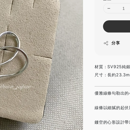
分享
材質：SV925純銀
尺寸：長約23.3m
優雅線條勾勒出的
線條以細膩的起伏
鏤空的心形設計帶