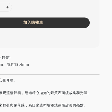
加入購物車
(鍍銠)
m、寬約18.4mm
心形耳環。
展現流暢節奏，經過精心拋光的銀質表面綻放柔和光澤。
來輕盈與俐落感，為日常造型增添洗練而甜美的亮點。