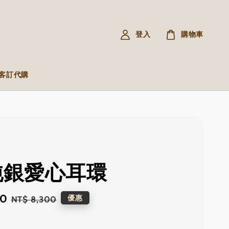
登入
購物車
R 客訂代購
 純銀愛心耳環
80
Regular
優惠
NT$ 8,300
price