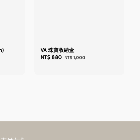
m)
VA 珠寶收納盒
Regular
Sale
NT$ 880
Regular
NT$ 1,000
price
price
price