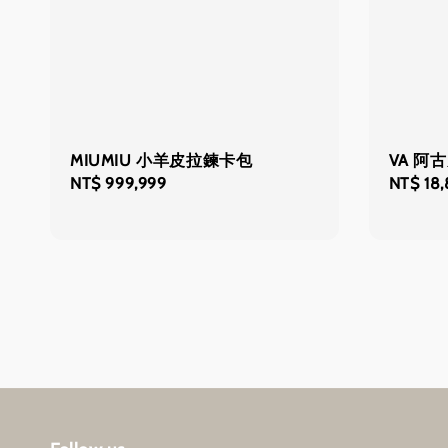
MIUMIU 小羊皮拉鍊卡包
VA 阿
Regular
NT$ 999,999
Sale
NT$ 18
price
price