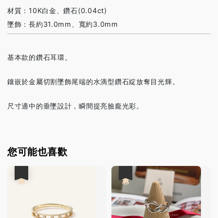
材質：10K白金、鑽石(0.04ct)
墜飾：長約31.0mm、寬約3.0mm
基本款的鑽石耳環。
鑲嵌於金屬切割墜飾尾端的水滴型鑽石綻放奪目光輝。
尺寸適中的垂墜設計，瞬間提亮臉龐光彩。
您可能也喜歡
優惠
優惠