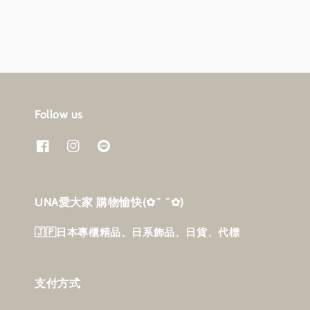
Follow us
UNA愛大家 購物愉快‎(✿˘ ˘✿)
🇯🇵日本專櫃精品、日系飾品、日貨、代標
支付方式