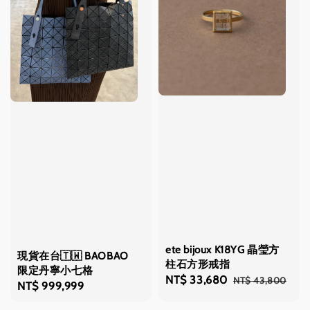
ete bijoux K18YG 晶瑩方
現貨在台🇹🇼 BAOBAO
柱石方形戒指
限定丹寧小七格
Sale
NT$ 33,680
Regular
NT$ 43,800
Regular
NT$ 999,999
price
price
price