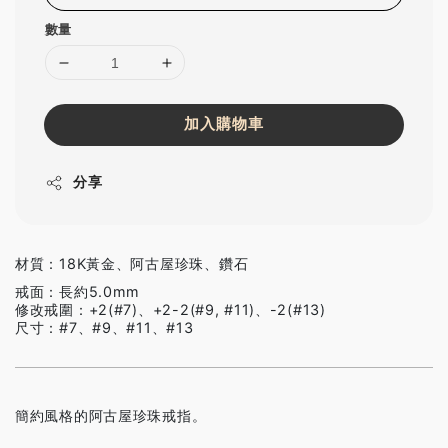
數量
加入購物車
分享
材質：18K黃金、阿古屋珍珠、鑽石
戒面：長約5.0mm
修改戒圍：+2(#7)、+2-2(#9, #11)、-2(#13)
尺寸：#7、#9、#11、#13
簡約風格的阿古屋珍珠戒指。