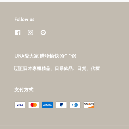
Follow us
UNA愛大家 購物愉快‎(✿˘ ˘✿)
🇯🇵日本專櫃精品、日系飾品、日貨、代標
支付方式