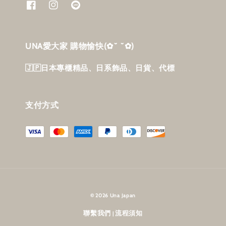
UNA愛大家 購物愉快‎(✿˘ ˘✿)
🇯🇵日本專櫃精品、日系飾品、日貨、代標
支付方式
© 2026 Una Japan
聯繫我們
流程須知
|