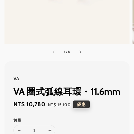
1
/
8
VA
VA 圈式弧線耳環・11.6mm
Sale
NT$ 10,780
Regular
優惠
NT$ 15,100
price
price
數量