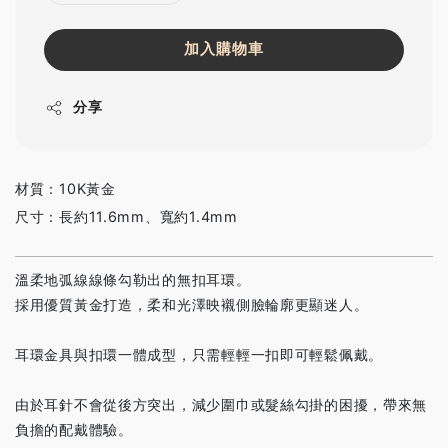
加入購物車
分享
材質：10K黃金
尺寸：長約11.6mm、寬約1.4mm
溫柔地弧線線條勾勒出的無扣耳環。
採用優質黃金打造，柔和光澤映襯側臉輪廓更顯迷人。
耳環金具與扣環一體成型，只需輕輕一扣即可輕鬆佩戴。
由於耳針不會從後方突出，減少圍巾或髮絲勾掛的困擾，帶來無
負擔的配戴體驗。