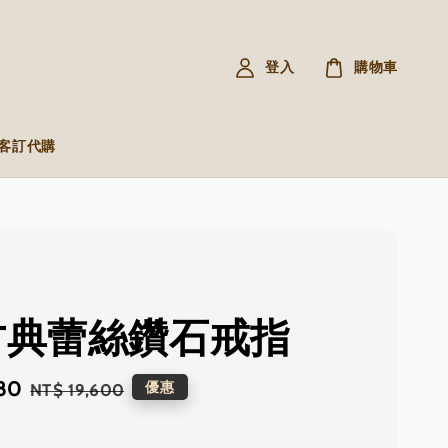
登入
購物車
R 客訂代購
 古典蕾絲鑽石戒指
80
Regular
優惠
NT$ 19,600
price