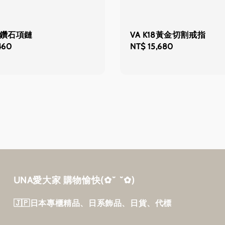
亮鑽石項鏈
VA K18黃金切割戒指
460
Regular
NT$ 15,680
price
UNA愛大家 購物愉快‎(✿˘ ˘✿)
🇯🇵日本專櫃精品、日系飾品、日貨、代標