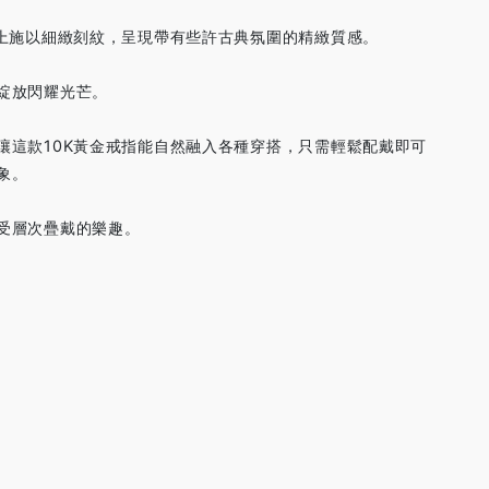
條上施以細緻刻紋，呈現帶有些許古典氛圍的精緻質感。
綻放閃耀光芒。
讓這款10K黃金戒指能自然融入各種穿搭，只需輕鬆配戴即可
象。
受層次疊戴的樂趣。