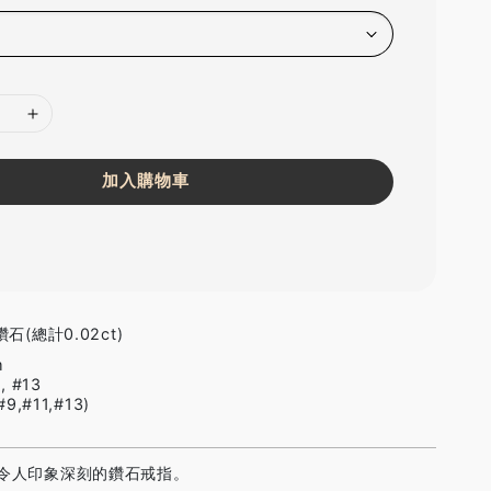
加入購物車
石(總計0.02ct)
m
, #13
,#11,#13)
令人印象深刻的鑽石戒指。