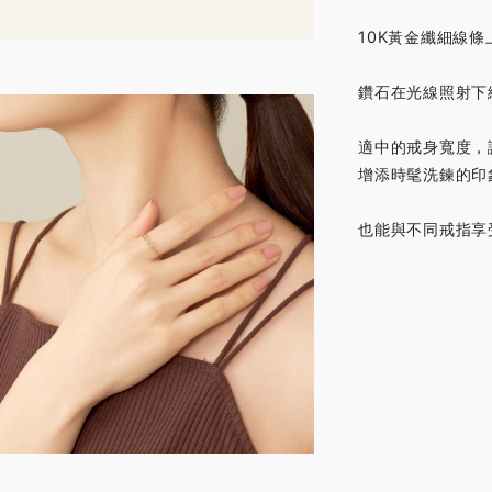
10K黃金纖細線
鑽石在光線照射下
適中的戒身寬度，
增添時髦洗鍊的印
也能與不同戒指享