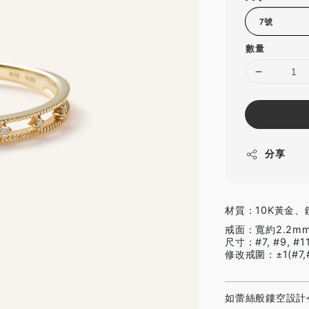
數量
分享
材質：10K黃金、鑽
戒面：寬約2.2m
尺寸：#7, #9, #11
修改戒圍：±1(#7,#9
如蕾絲般鏤空設計