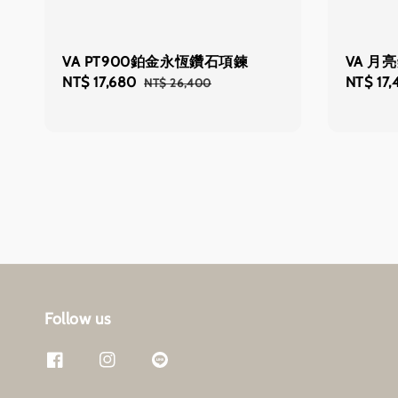
VA PT900鉑金永恆鑽石項鍊
VA 月
Sale
NT$ 17,680
Regular
Regular
NT$ 17,
NT$ 26,400
price
price
price
Follow us