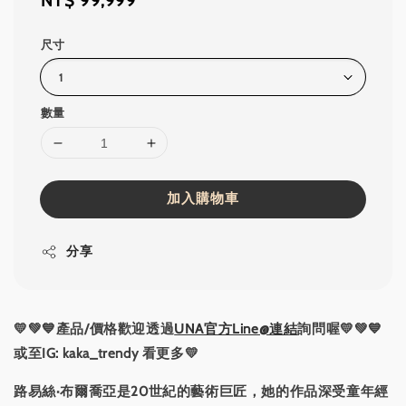
Regular
NT$ 99,999
price
尺寸
數量
加入購物車
分享
💛💚💙產品/價格歡迎透過
UNA官方Line@連結
詢問喔💛💚💙
或至IG: kaka_trendy 看更多💛
路易絲·布爾喬亞是20世紀的藝術巨匠，她的作品深受童年經