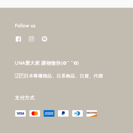
Follow us
UNA愛大家 購物愉快‎(✿˘ ˘✿)
🇯🇵日本專櫃精品、日系飾品、日貨、代標
支付方式