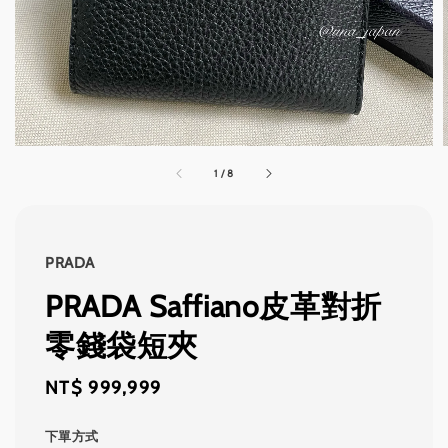
1
/
8
PRADA
PRADA Saffiano皮革對折
零錢袋短夾
Regular
NT$ 999,999
price
下單方式