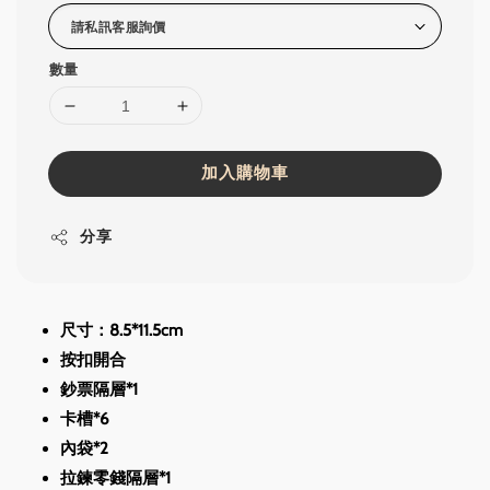
數量
加入購物車
分享
尺寸：8.5*11.5cm
按扣開合
鈔票隔層*1
卡槽*6
內袋*2
拉鍊零錢隔層*1