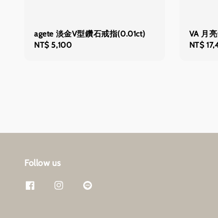
agete 淡金V型鑽石戒指(0.01ct)
VA 月
Regular
NT$ 5,100
Regular
NT$ 17,
price
price
Follow us