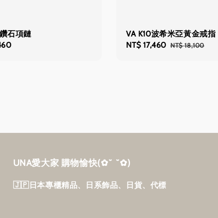
亮鑽石項鏈
VA K10波希米亞黃金戒指
460
Sale
NT$ 17,460
Regular
NT$ 18,100
price
price
UNA愛大家 購物愉快‎(✿˘ ˘✿)
🇯🇵日本專櫃精品、日系飾品、日貨、代標