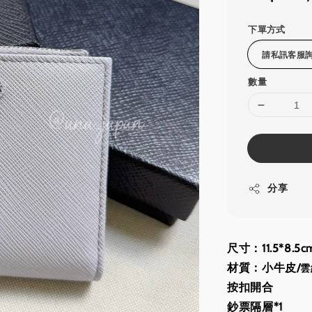
price
下單方式
數量
分享
尺寸：11.5*8.5c
材質：小牛皮/
雲
按扣開合
鈔票隔層*1