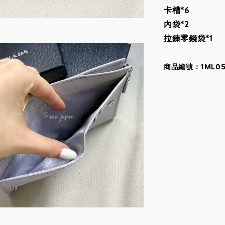
卡槽*6
內袋*2
拉鍊零錢袋*1
商品編號：1ML050