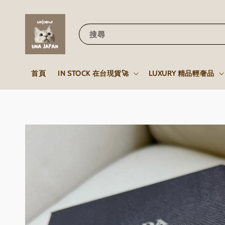
搜尋
首頁
IN STOCK 在台現貨🚀
LUXURY 精品輕奢品