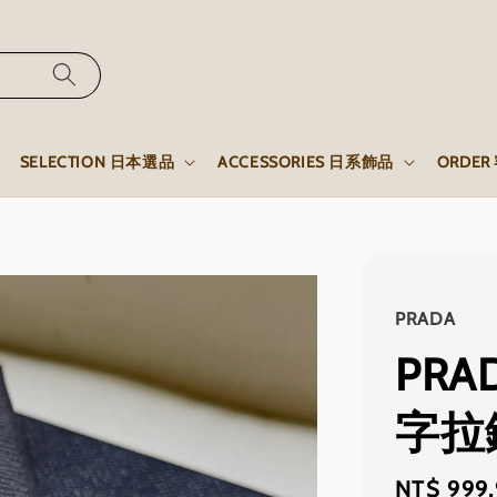
SELECTION 日本選品
ACCESSORIES 日系飾品
ORDE
PRADA
PRA
字拉
Regular
NT$ 999