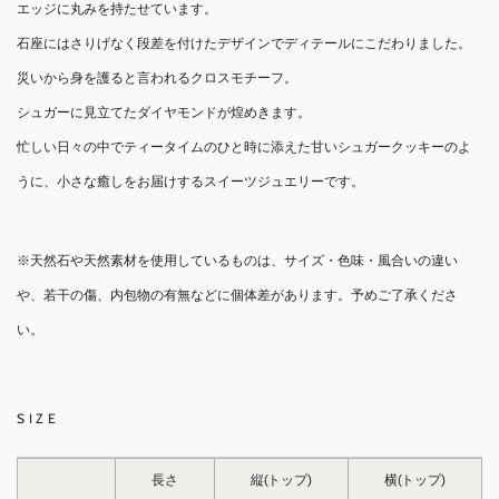
エッジに丸みを持たせています。
石座にはさりげなく段差を付けたデザインでディテールにこだわりました。
災いから身を護ると言われるクロスモチーフ。
シュガーに見立てたダイヤモンドが煌めきます。
忙しい日々の中でティータイムのひと時に添えた甘いシュガークッキーのよ
うに、小さな癒しをお届けするスイーツジュエリーです。
※天然石や天然素材を使用しているものは、サイズ・色味・風合いの違い
や、若干の傷、内包物の有無などに個体差があります。予めご了承くださ
い。
SIZE
長さ
縦(トップ)
横(トップ)