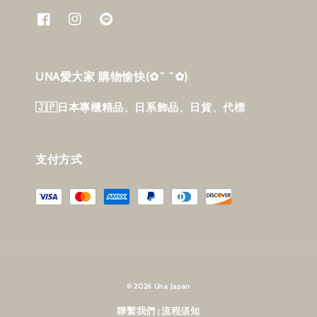
UNA愛大家 購物愉快‎(✿˘ ˘✿)
🇯🇵日本專櫃精品、日系飾品、日貨、代標
支付方式
© 2026 Una Japan
聯繫我們
流程須知
|