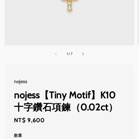
1
/
7
nojess
nojess【Tiny Motif】K10
十字鑽石項鍊（0.02ct）
Regular
NT$ 9,600
price
數量