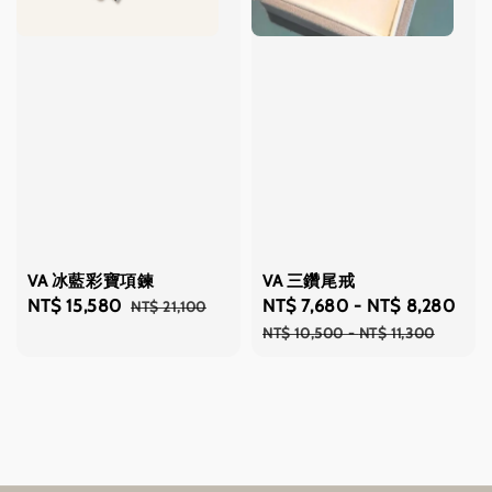
VA 冰藍彩寶項鍊
VA 三鑽尾戒
Sale
NT$ 15,580
Regular
Sale
NT$ 7,680
-
NT$ 8,280
Reg
NT$ 21,100
price
price
price
pri
NT$ 10,500
-
NT$ 11,300