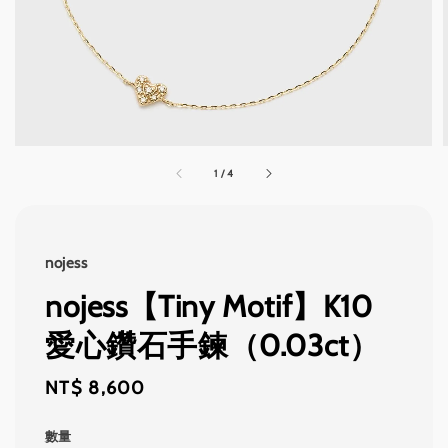
1
/
4
nojess
nojess【Tiny Motif】K10
愛心鑽石手鍊（0.03ct）
Regular
NT$ 8,600
price
數量