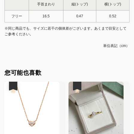
手首まわり
縦(トップ)
横(トップ)
フリー
16.5
0.47
0.52
※同じ商品でも、サイズに若干の個体差がございます。あくまで目安として
ご参考ください。
単位表記（cm）
您可能也喜歡
優惠
優惠