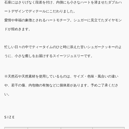
石座にはさりげなく段差を付け、内側にも小さなハートを潜ませたダブルハ
ートデザインでディテールにこだわりました。
愛情や幸福の象徴とされるハートモチーフ。シュガーに見立てたダイヤモン
ドが煌めきます。
忙しい日々の中でティータイムのひと時に添えた甘いシュガークッキーのよ
うに、小さな癒しをお届けするスイーツジュエリーです。
※天然石や天然素材を使用しているものは、サイズ・色味・風合いの違い
や、若干の傷、内包物の有無などに個体差があります。予めご了承くださ
い。
SIZE