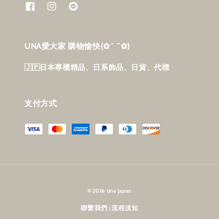
UNA愛大家 購物愉快‎(✿˘ ˘✿)
🇯🇵日本專櫃精品、日系飾品、日貨、代標
支付方式
© 2026 Una Japan
聯繫我們
流程須知
|