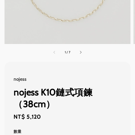
1
/
7
nojess
nojess K10鏈式項鍊
（38cm）
Regular
NT$ 5,120
price
數量