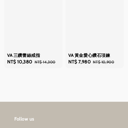
VA 三鑽蕾絲戒指
VA 黃金愛心鑽石項鍊
Sale
NT$ 10,380
Regular
Sale
NT$ 7,980
Regular
NT$ 14,300
NT$ 10,900
price
price
price
price
Follow us