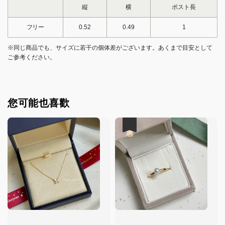
縦
横
ポスト長
フリー
0.52
0.49
1
※同じ商品でも、サイズに若干の個体差がございます。あくまで目安として
ご参考ください。
您可能也喜歡
優惠