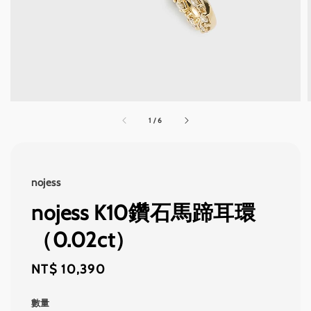
1
/
6
nojess
nojess K10鑽石馬蹄耳環
（0.02ct）
Regular
NT$ 10,390
price
數量