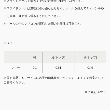
※スライドボールを最大まで引いた状態で15号～16号です。
※スライドボールは無理に引っ張ったりせず、ボールを掴んでチェーンをゆ
っくり真っ直ぐ引っ張るようにして下さい。
※ボールの中のシリコンが摩耗した際のお修理は可能です。
SIZE
幅
縦(トップ)
横(トップ)
フリー
0.1
0.61
0.49
※同じ商品でも、サイズに若干の個体差がございます。あくまで目安として
ご参考ください。
単位表記（cm）