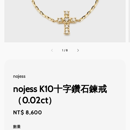
1
/
8
nojess
nojess K10十字鑽石鍊戒
（0.02ct）
Regular
NT$ 8,600
price
數量