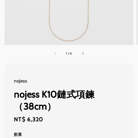
1
/
6
nojess
nojess K10鏈式項鍊
（38cm）
Regular
NT$ 6,320
price
數量