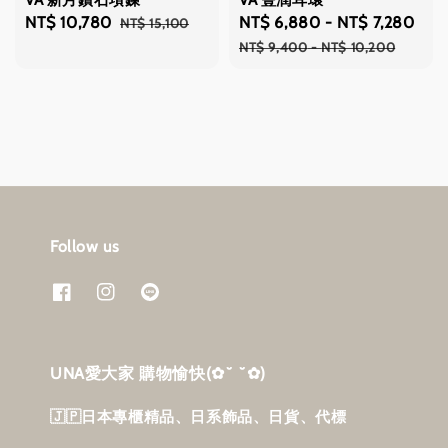
VA 新月鑽石項鍊
VA 豐潤耳環
Sale
NT$ 10,780
Regular
Sale
NT$ 6,880
-
NT$ 7,280
Reg
NT$ 15,100
price
price
price
pri
NT$ 9,400
-
NT$ 10,200
Follow us
UNA愛大家 購物愉快‎(✿˘ ˘✿)
🇯🇵日本專櫃精品、日系飾品、日貨、代標