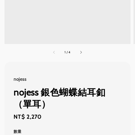
1
/
4
nojess
nojess 銀色蝴蝶結耳釦
（單耳）
Regular
NT$ 2,270
price
數量