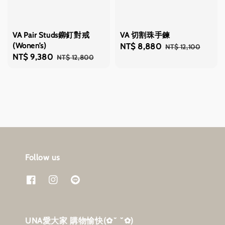
VA Pair Studs鉚釘對戒
VA 切割珠手鍊
(Wonen’s)
Sale
NT$ 8,880
Regular
NT$ 12,100
Sale
NT$ 9,380
Regular
NT$ 12,800
price
price
price
price
Follow us
UNA愛大家 購物愉快‎(✿˘ ˘✿)