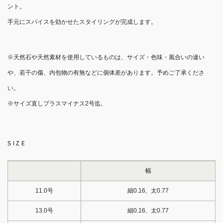
ント。
手元にスパイスを効かせたスタイリングが完成します。
※天然石や天然素材を使用しているものは、サイズ・色味・風合いの違い
や、若干の傷、内包物の有無などに個体差があります。予めご了承くださ
い。
※サイズ直しプラスマイナス2号迄。
SIZE
幅
11.0号
細0.16、太0.77
13.0号
細0.16、太0.77