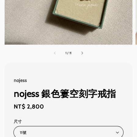
1
/
11
nojess
nojess 銀色簍空刻字戒指
Regular
NT$ 2,800
price
尺寸