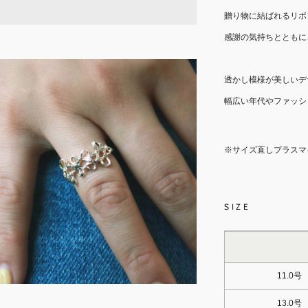
贈り物に結ばれるリボ
感謝の気持ちとともに
透かし模様が美しいデ
幅広い年代やファッシ
※サイズ直しプラスマ
SIZE
11.0号
13.0号