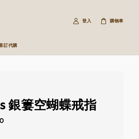
登入
購物車
R 客訂代購
ess 銀簍空蝴蝶戒指
60