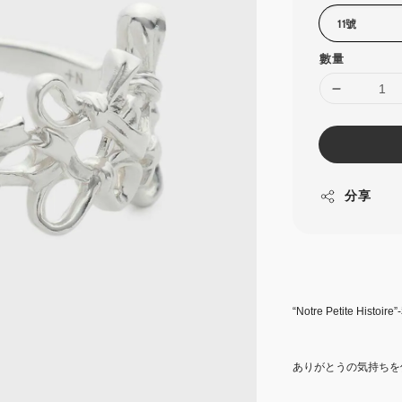
數量
分享
“Notre Petite His
ありがとうの気持ちを