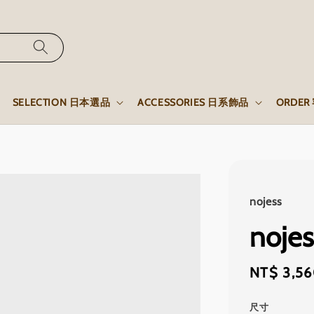
SELECTION 日本選品
ACCESSORIES 日系飾品
ORDE
nojess
noj
Regular
NT$ 3,5
price
尺寸