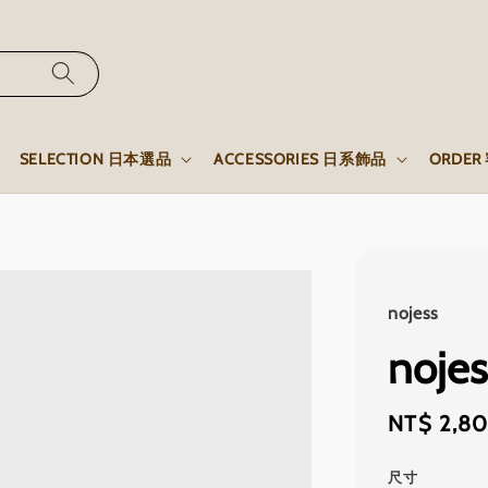
SELECTION 日本選品
ACCESSORIES 日系飾品
ORDE
nojess
noj
Regular
NT$ 2,8
price
尺寸