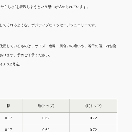
自分らしさ”を表現しようという思いが込められています。
してくれるような、ポジティブなメッセージジュエリーです。
使用しているものは、サイズ・色味・風合いの違いや、若干の傷、内包物
あります。予めご了承ください。
イナス2号迄。
幅
縦(トップ)
横(トップ)
0.17
0.62
0.72
0.17
0.62
0.72