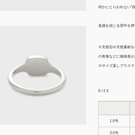
何かにとらわれない“
直感を信じる背中を押
※天然石や天然素材を
の有無などに個体差が
※サイズ直しプラスマ
SIZE
1.0号
3.0号