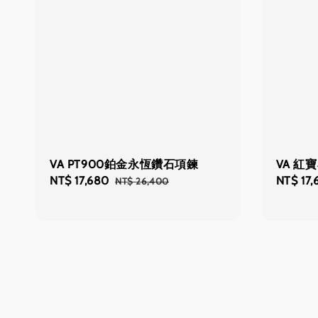
VA PT900鉑金永恆鑽石項鍊
VA 紅
Sale
NT$ 17,680
Regular
Sale
NT$ 17,
NT$ 26,400
price
price
price