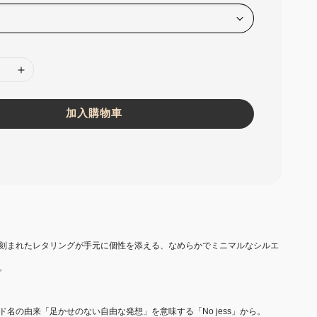
加入購物車
刻まれたレタリングが手元に個性を添える、なめらかでミニマルなシルエ
。
名の由来「足かせのない自由な発想」を意味する「No jess」から。