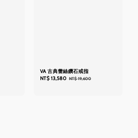
VA 古典蕾絲鑽石戒指
Regular
Sale
NT$ 13,580
Regular
NT$ 19,600
price
price
price