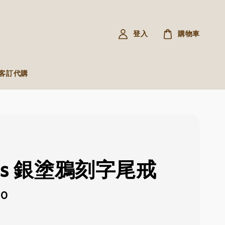
登入
購物車
R 客訂代購
ess 銀塗鴉刻字尾戒
00