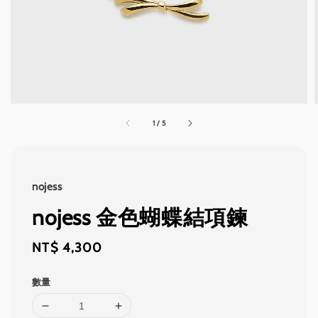
1
/
5
nojess
nojess 金色蝴蝶結項鍊
Regular
NT$ 4,300
price
數量