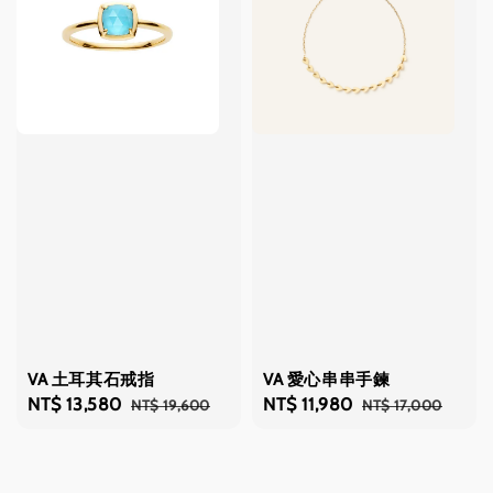
VA 土耳其石戒指
VA 愛心串串手鍊
Sale
NT$ 13,580
Regular
Sale
NT$ 11,980
Regular
NT$ 19,600
NT$ 17,000
price
price
price
price