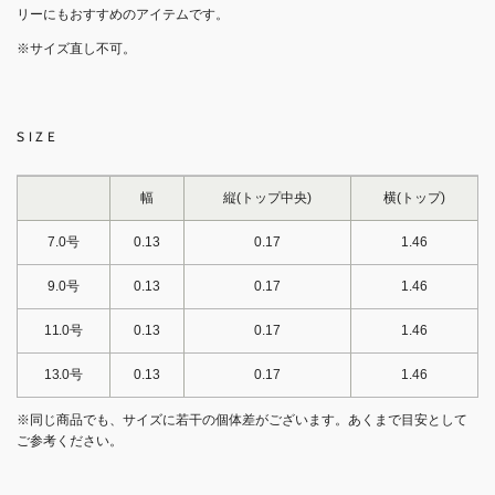
リーにもおすすめのアイテムです。
※サイズ直し不可。
SIZE
幅
縦(トップ中央)
横(トップ)
7.0号
0.13
0.17
1.46
9.0号
0.13
0.17
1.46
11.0号
0.13
0.17
1.46
13.0号
0.13
0.17
1.46
※同じ商品でも、サイズに若干の個体差がございます。あくまで目安として
ご参考ください。