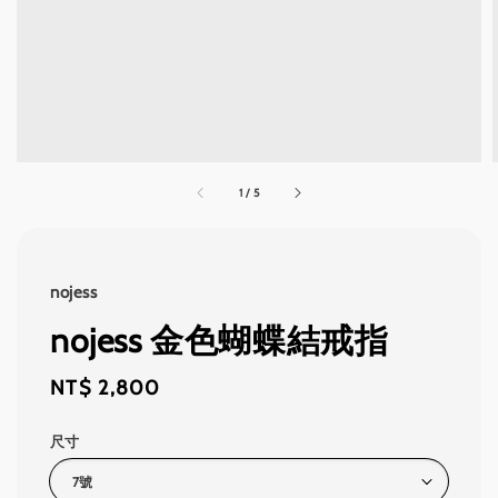
1
/
5
nojess
nojess 金色蝴蝶結戒指
Regular
NT$ 2,800
price
尺寸