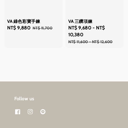
VA 綠色彩寶手鍊
VA 三鑽項鍊
Sale
NT$ 9,880
Regular
Sale
NT$ 9,680
-
NT$
NT$ 11,700
price
price
price
10,380
Regular
NT$ 11,600
-
NT$ 12,600
price
Follow us