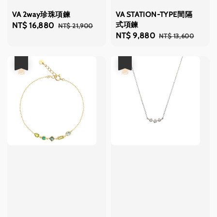
VA 2way珍珠項鍊
VA STATION-TYPE間隔
式項鍊
Sale
NT$ 16,880
Regular
NT$ 21,900
Sale
NT$ 9,880
Regular
NT$ 13,600
price
price
price
price
優惠
優惠