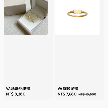
VA 珍珠記憶戒
VA 貓咪尾戒
Regular
NT$ 8,280
Sale
NT$ 7,680
Regular
NT$ 10,500
price
price
price