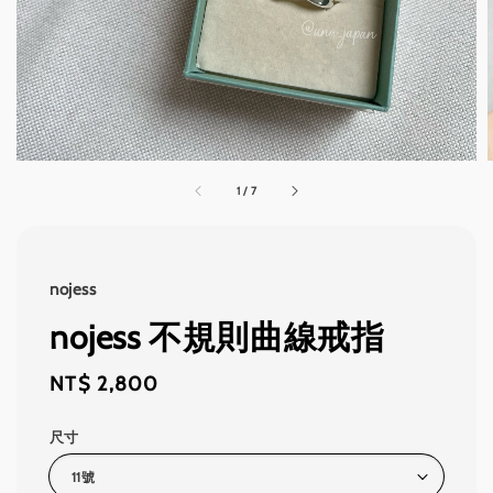
1
/
7
nojess
nojess 不規則曲線戒指
Regular
NT$ 2,800
price
尺寸