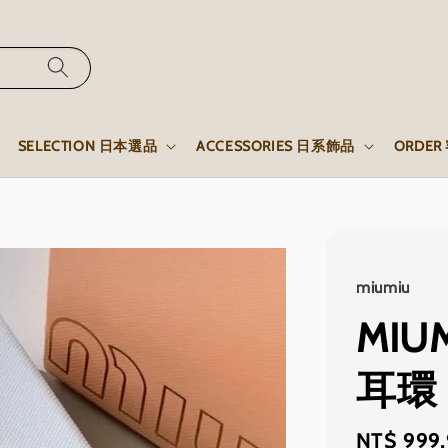
SELECTION 日本選品
ACCESSORIES 日系飾品
ORDE
miumiu
MIU
耳環
Regular
NT$ 999