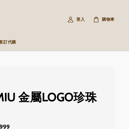
登入
購物車
R 客訂代購
MIU 金屬LOGO珍珠
,999