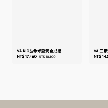
VA K10波希米亞黃金戒指
VA 三
Sale
NT$ 17,460
Regular
Sale
NT$ 14
NT$ 18,100
price
price
price