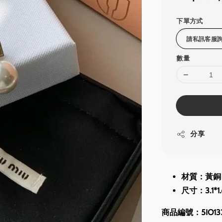
price
下單方式
數量
分享
材質：黃銅 
尺寸：3.1*1
商品編號：5IO132