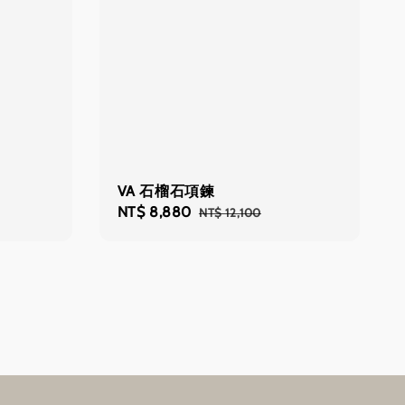
VA 石榴石項鍊
Sale
NT$ 8,880
Regular
NT$ 12,100
price
price