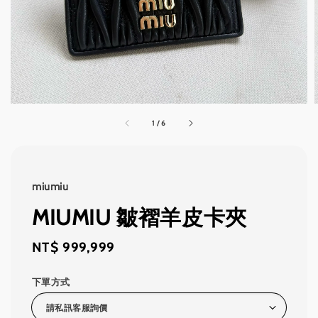
1
/
6
miumiu
MIUMIU 皺褶羊皮卡夾
Regular
NT$ 999,999
price
下單方式