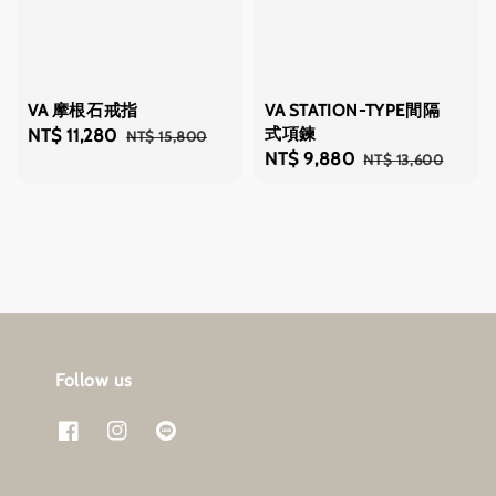
VA 摩根石戒指
VA STATION-TYPE間隔
式項鍊
Sale
NT$ 11,280
Regular
NT$ 15,800
Sale
NT$ 9,880
Regular
NT$ 13,600
price
price
price
price
Follow us