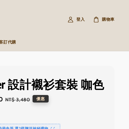
登入
購物車
R 客訂代購
ier 設計襯衫套裝 咖色
0
Regular
優惠
NT$ 3,480
price
免等 選2樣贈送神秘禮物 .ᐟ‪‪.ᐟ