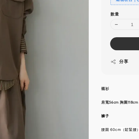
數量
分享
襯衫
肩寬56cm 胸圍118c
褲子
腰圍 60cm（鬆緊腰） 