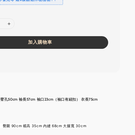
加入購物車
m 臂孔50cm 袖長57cm 袖口23cm（袖口有紐扣） 衣長75cm
臀圍 90cm 襠高 35cm 內縫 68cm 大腿寬 30cm