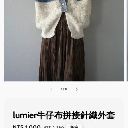
1
/
11
lumier牛仔布拼接針織外套
Sale
NT$ 1,000
Regular
售完
NT$ 2,380