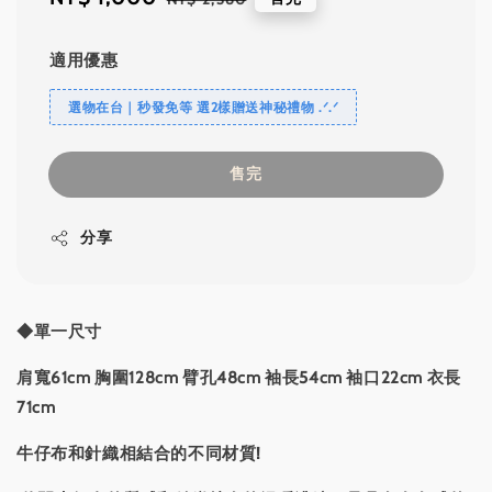
price
price
適用優惠
選物在台｜秒發免等 選2樣贈送神秘禮物 .ᐟ‪‪.ᐟ
售完
分享
◆單一尺寸
肩寬61cm 胸圍128cm 臂孔48cm 袖長54cm 袖口22cm 衣長
71cm
牛仔布和針織相結合的不同材質!