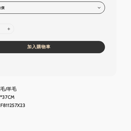
加入購物車
毛/羊毛
*37CM
11257X23