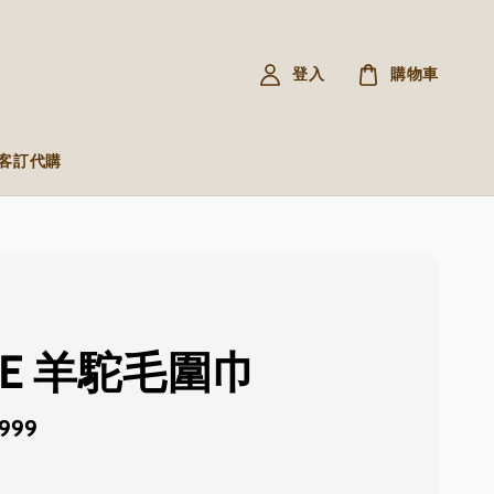
登入
購物車
R 客訂代購
WE 羊駝毛圍巾
,999