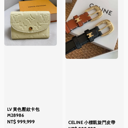
LV 黃色壓紋卡包
M28986
Regular
NT$ 999,999
CELINE 小標凱旋門皮帶