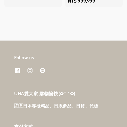
price
Regular
NT$ 999,999
price
Follow us
UNA愛大家 購物愉快‎(✿˘ ˘✿)
🇯🇵日本專櫃精品、日系飾品、日貨、代標
支付方式