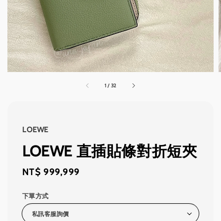
1
/
32
LOEWE
LOEWE 直插貼條對折短夾
Regular
NT$ 999,999
price
下單方式