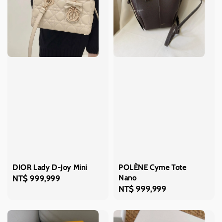
POLÈNE Cyme Tote
DIOR Lady D-Joy Mini
Nano
Regular
NT$ 999,999
Regular
NT$ 999,999
price
price