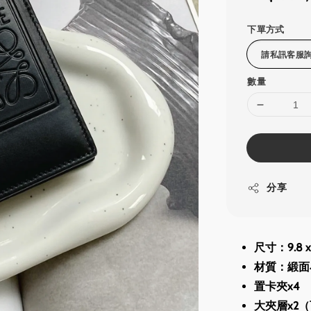
price
下單方式
數量
分享
尺寸：9.8 x 1
材質：緞面
置卡夾x4
大夾層x2