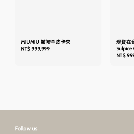
MIUMIU 皺褶羊皮卡夾
現貨在台
Sulpic
Regular
NT$ 999,999
Regular
NT$ 99
price
price
Follow us