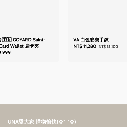
🇼 GOYARD Saint-
VA 白色彩寶手鍊
e Card Wallet 扁卡夾
Sale
NT$ 11,280
Regular
NT$ 15,100
9,999
price
price
UNA愛大家 購物愉快‎(✿˘ ˘✿)