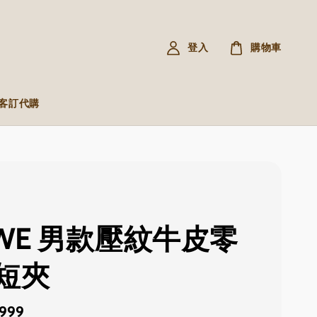
登入
購物車
R 客訂代購
EWE 男款壓紋牛皮零
短夾
,999