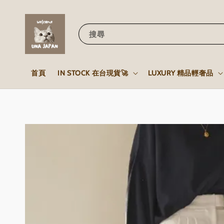
搜尋
首頁
IN STOCK 在台現貨🚀
LUXURY 精品輕奢品