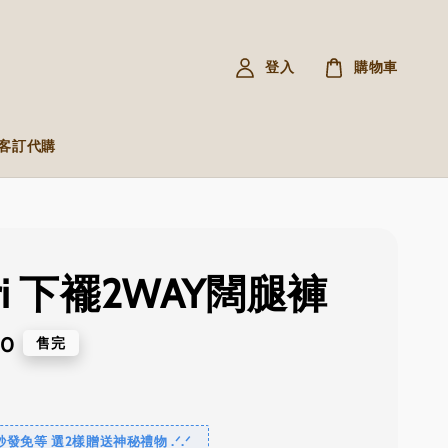
登入
購物車
R 客訂代購
ari 下襬2WAY闊腿褲
00
售完
免等 選2樣贈送神秘禮物 .ᐟ‪‪.ᐟ