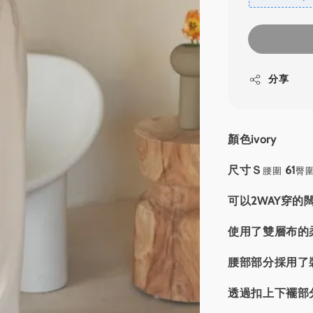
分享
顏色ivory
尺寸Ｓ
61
腰圍
臀
可以2WAY穿的
使用了雙層布的
腰部部分採用了
透過扣上下襬部