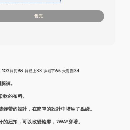
售完
102
98
33
65
34
圍
褲長
褲襠上
褲襠下
大腿圍
闊腿褲。
柔軟的布料。
裝飾帶的設計，在簡單的設計中增添了點綴。
分的紐扣，可以改變輪廓，2WAY穿著。