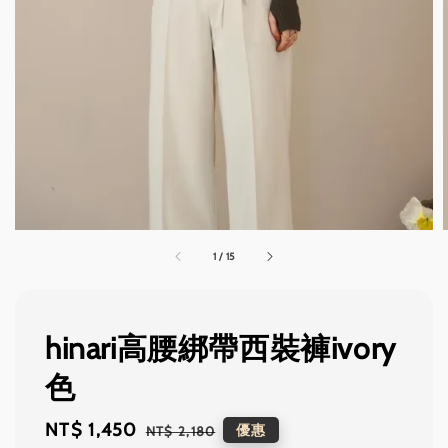
1
/
15
hinari高腰綁帶西裝褲ivory
色
Sale
NT$ 1,450
Regular
優惠
NT$ 2,180