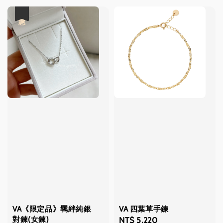
優惠
VA《限定品》羈絆純銀
VA 四葉草手鍊
對鍊(女鍊)
Regular
NT$ 5,220