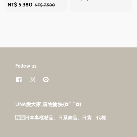
Sale
NT$ 5,380
Regular
NT$ 7,500
price
price
price
Follow us
UNA愛大家 購物愉快‎(✿˘ ˘✿)
🇯🇵日本專櫃精品、日系飾品、日貨、代標