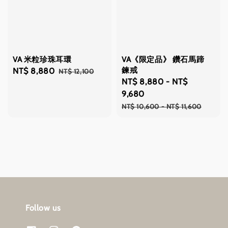
VA 米粒珍珠耳環
VA《限定品》 鑽石馬蹄
鍊戒
Sale
NT$ 8,880
Regular
NT$ 12,100
Sale
NT$ 8,880
-
NT$
price
price
price
9,680
Regular
NT$ 10,600
-
NT$ 11,600
price
Follow us