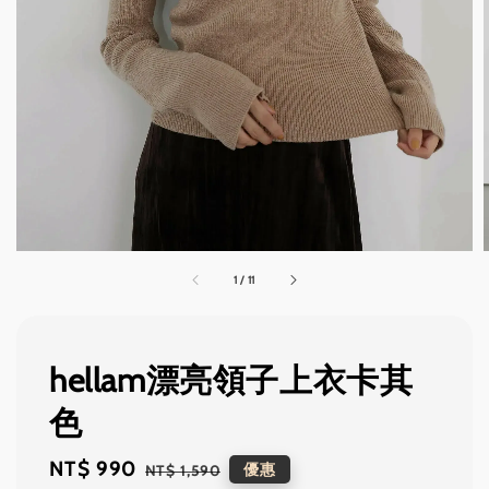
1
/
11
hellam漂亮領子上衣卡其
色
Sale
NT$ 990
Regular
優惠
NT$ 1,590