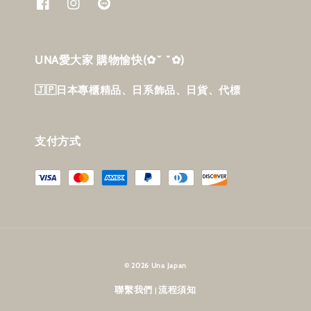
UNA愛大家 購物愉快‎(✿˘ ˘✿)
🇯🇵日本專櫃精品、日系飾品、日貨、代標
支付方式
© 2026 Una Japan
聯繫我們
流程須知
|