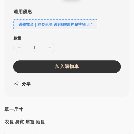
price
price
適用優惠
選物在台｜秒發免等 選2樣贈送神秘禮物 .ᐟ‪‪.ᐟ
數量
加入購物車
分享
單一尺寸
衣長 身寬 肩寬 袖長